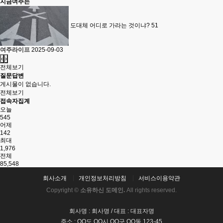
지금여주는
도대체 어디로 가라는 것이냐?
51
여주라이프
2025-09-03
‹
›
전체보기
질문답변
게시물이 없습니다.
전체보기
접속자집계
오늘
545
어제
142
최대
1,976
전체
85,548
회사소개
개인정보처리방침
서비스이용약관
Copyright ©
소유하신 도메인.
All rights reserved.
회사명 : 회사명 / 대표 : 대표자명
주소 : OO도 OO시 OO구 OO동 123-45